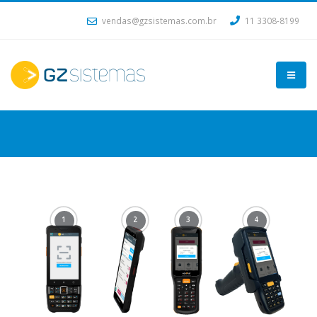
vendas@gzsistemas.com.br
11 3308-8199
1
2
3
4